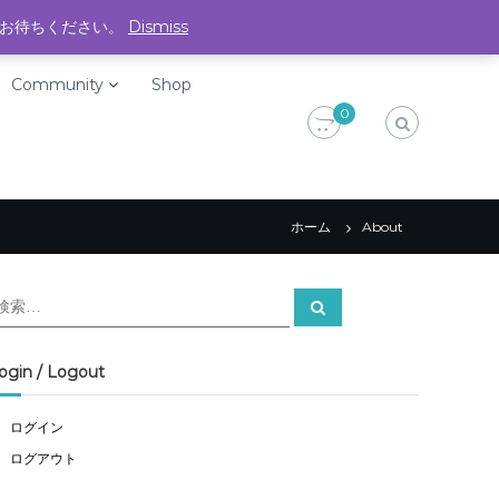
f
i
くお待ちください。
Dismiss
a
n
Community
Shop
c
s
0
e
t
b
a
o
g
o
r
ホーム
About
k
a
m
検
検
索
索
対
象
ogin / Logout
ログイン
ログアウト