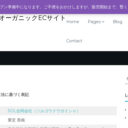
ipas.jp
プン準備中になります。ご不便をおかけしますが、販売開始まで、暫
活&オーガニックECサイト
Home
Pages
Blog
Contact
引法に基づく表記
L
:
SOL合同会社（ソルゴウドウガイシャ）
重堂 香織