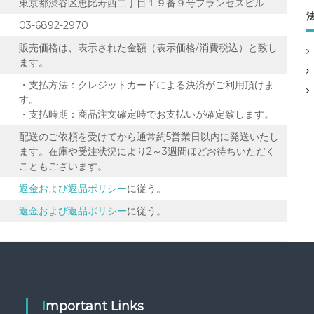
東京都渋谷区恵比寿西二丁目１​９​番９​号フランセスビル
03-6892-2970
販売価格は、表示された金額（表示価格/消費税込）と致し
ます。
・支払方法：クレジットカードによる決済がご利用頂けま
す。
・支払時期：商品注文確定時でお支払いが確定致します。
配送のご依頼を受けてから通常約5営業日以内に発送いたし
ます。在庫や受注状況により2～3週間ほどお待ちいただく
こともございます。
返金および返品ポリシー
に従う。
返金および返品ポリシー
に従う。
Important Links