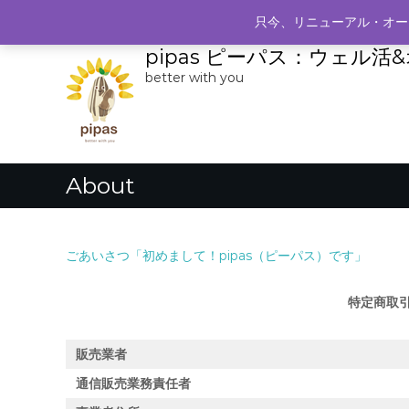
コ
Tokyo, Shibuya-ku Ebisu Nishi 2-19-9, Japan
info@p
只今、リニューアル・オー
ン
テ
pipas ピーパス：ウェル
ン
better with you
ツ
へ
ス
キ
ッ
About
プ
ごあいさつ「初めまして！pipas（ピーパス）です」
特定商取
販売業者
通信販売業務責任者